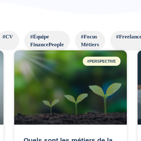
#CV
#Équipe
#Focus
#Freelanc
FinancePeople
Métiers
#PERSPECTIVE
Quels sont les métiers de la