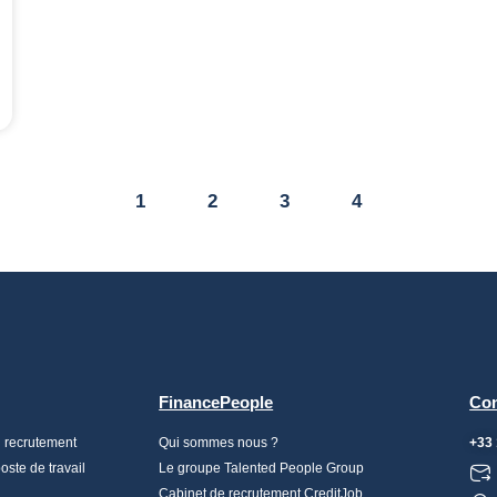
1
2
3
4
FinancePeople
Con
n recrutement
Qui sommes nous ?
+33 
ste de travail
Le groupe Talented People Group
Cabinet de recrutement CreditJob