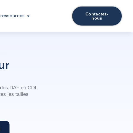
Contactez-
 ressources
nous
cier
ur
s des DAF en CDI,
s les tailles
i