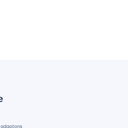
e
s adaptons