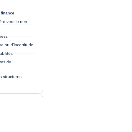
 finance
re vers le non-
iness
se ou d'incertitude
abilités
tes de
s structures