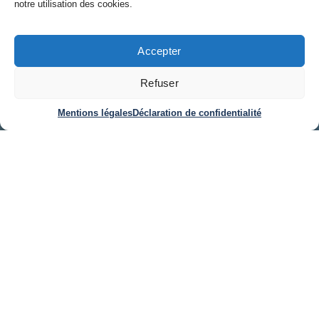
notre utilisation des cookies.
LIRE CET ARTICLE »
Accepter
Refuser
#ACTUS
Mentions légales
Déclaration de confidentialité
Pénurie de consolideurs : Comment
FinancePeople sécurise vos
recrutements ?