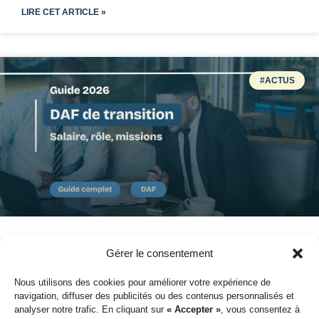
LIRE CET ARTICLE »
#ACTUS
DAF de transition : salaire, rôle,
Gérer le consentement
missions – guide complet 2026
Nous utilisons des cookies pour améliorer votre expérience de
navigation, diffuser des publicités ou des contenus personnalisés et
Ce guide complet vous donne toutes les réponses, étayées
analyser notre trafic. En cliquant sur
« Accepter »
, vous consentez à
par les études de marché les plus récentes.