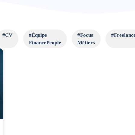
#CV
#Équipe
#Focus
#Freelanc
FinancePeople
Métiers