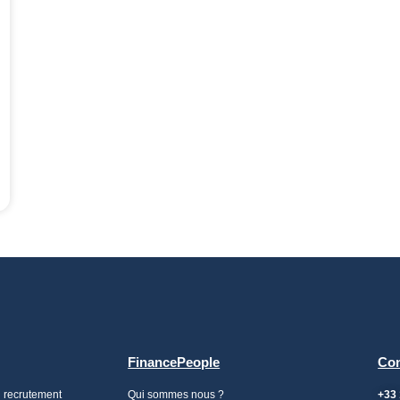
FinancePeople
Con
n recrutement
Qui sommes nous ?
+33 