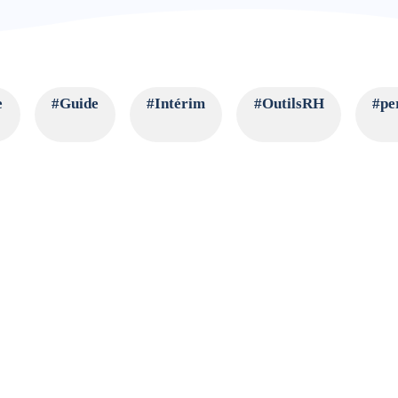
e
#Guide
#Intérim
#OutilsRH
#pe