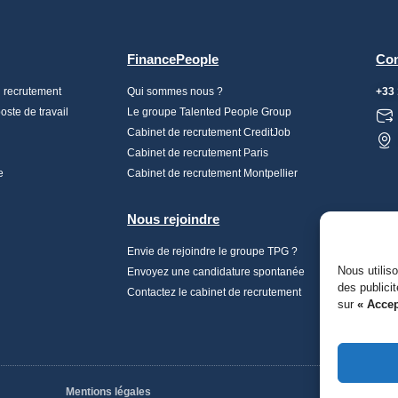
FinancePeople
Con
n recrutement
Qui sommes nous ?
+33 
ste de travail
Le groupe Talented People Group
Cabinet de recrutement CreditJob
Cabinet de recrutement Paris
e
Cabinet de recrutement Montpellier
Nous rejoindre
Envie de rejoindre le groupe TPG ?
Nous utilis
Envoyez une candidature spontanée
des publici
Contactez le cabinet de recrutement
sur
« Accep
Mentions légales