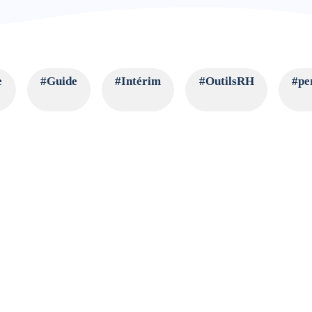
e
#Guide
#Intérim
#OutilsRH
#pe