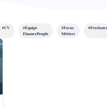
#CV
#Équipe
#Focus
#Freelanc
FinancePeople
Métiers