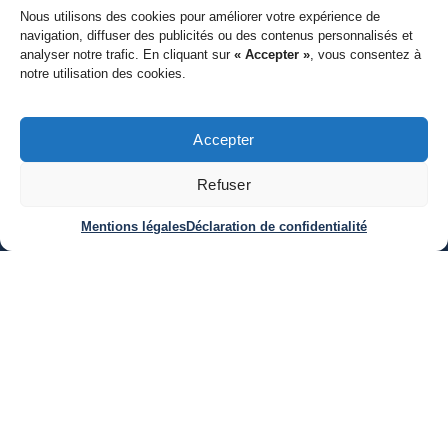
Votre besoin
Nous utilisons des cookies pour améliorer votre expérience de
navigation, diffuser des publicités ou des contenus personnalisés et
Je veux externalisez mon
analyser notre trafic. En cliquant sur
« Accepter »
, vous consentez à
recrutement
notre utilisation des cookies.
Je cherche un nouveau poste
Confiez-nous un
recrutement
de travail
Nos offres d'emploi
Accepter
Recrutement en intérim
Paris - Montpellier -
Barcelone
Recrutement en freelance
Refuser
Ressources
Mentions légales
Déclaration de confidentialité
Suivez-nous
Contenus à télecharger
Fiches métiers
Blog
FinancePeople
Contacter FinancePeople
Qui sommes nous ?
+33 1 42 02 65 83
Le groupe Talented People
contact@financepeople.fr