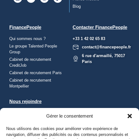
Blog
FinancePeople
Contacter FinancePeople
Qui sommes nous ?
+33 1 42 02 65 83
Le groupe Talented People
contact@financepeople.fr
Group
6 rue d'armaillé, 75017
Cabinet de recrutement
Paris
CreditJob
Cabinet de recrutement Paris
Cabinet de recrutement
Montpellier
Nous rejoindre
Envie de rejoindre le groupe
Gérer le consentement
TPG ?
Envoyez une candidature
Nous utilisons des cookies pour améliorer votre expérience de
spontanée
navigation, diffuser des publicités ou des contenus personnalisés et