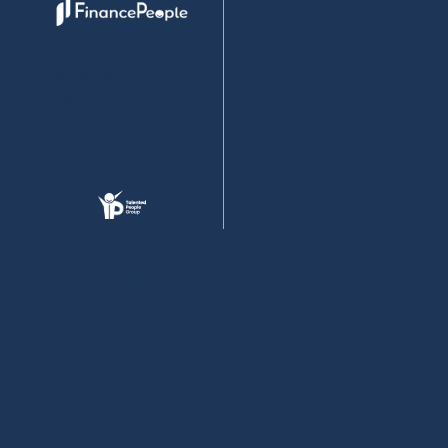
FinancePeople fait
partie du groupe:
Talented People
Group
.
Contact
6 rue d'armaillé, 75017 Paris
+33 1 42 02 65 83
contact@financepeople.fr
Liens rapides
Je suis une entreprise
Je suis un candidat