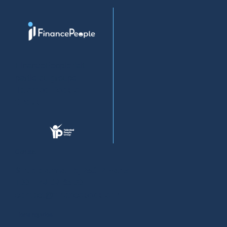
FinancePeople fait
partie du groupe:
Talented People
Group
.
Contact
6 rue d'armaillé, 75017 Paris
+33 1 42 02 65 83
contact@financepeople.fr
Liens rapides