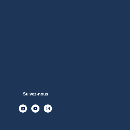
6 rue d'armaillé, 75017 Paris
+33 1 42 02 65 83
contact@financepeople.fr
Liens rapides
Je suis une entreprise
Je suis un candidat
Rejoindre le groupe
Envoyer une candidature spontanée
Contacter le cabinet
Blog
Suivez-nous
Découvrez nos différents cabinets