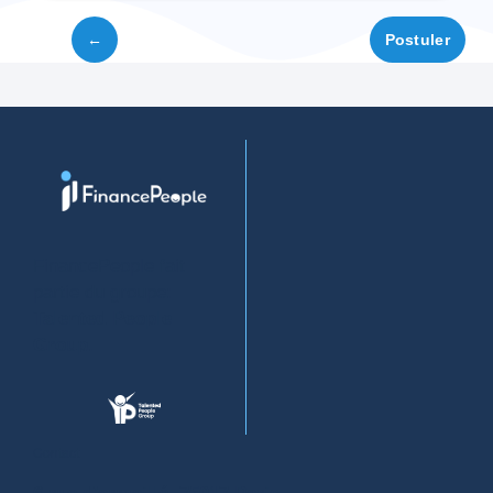
←
Postuler
FinancePeople fait
partie du groupe:
Talented People
Group
.
Contact